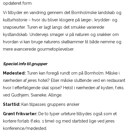
opdateret form.
Vi tilbyder en vandring gennem det Bornholmske landskab og
kulturhistorie – hvor du bliver klogere på læge-, krydder- og
snapseurter. Turen er lagt langs det smukke varierede
kystlandskab. Undervejs smager vi på naturen og snakker om
hvordan vi kan bruge naturens skatkammer til både nemme og
mere avancerede gourmetoplevelser.
Speciel info til grupper
Mødested:
Turen kan foregå rundt om på Bornholm. Måske i
nærheden af jeres hotel? Eller måske sluttende ved en restaurant
hvor I efterfølgende skal spise? Helst i nærheden af kysten, f.eks.
ved Gudhjem, Svaneke, Allinge.
Starttid:
Kan tilpasses gruppens ønsker
Grønt frikvarter:
De to typer urteture tilbydes også som et
kortere forløb (f.eks. 1 time) og med startsted lige ved jeres
konference/mødested.