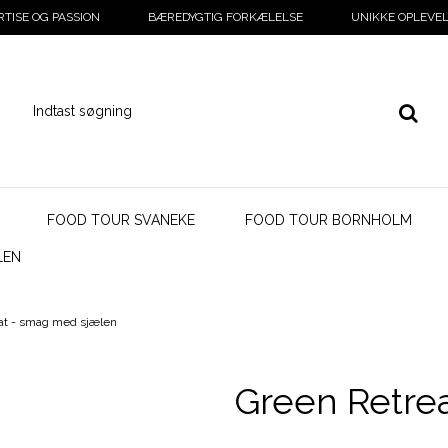
RTISE OG PASSION
BÆREDYGTIG FORKÆLELSE
UNIKKE OPLEVEL
FOOD TOUR SVANEKE
FOOD TOUR BORNHOLM
LEN
at - smag med sjælen
Green Retre