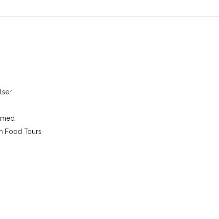
lser
r med
m Food Tours