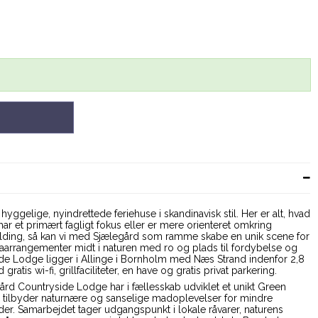
yggelige, nyindrettede feriehuse i skandinavisk stil. Her er alt, hvad
ar et primært fagligt fokus eller er mere orienteret omkring
uilding, så kan vi med Sjælegård som ramme skabe en unik scene for
arrangementer midt i naturen med ro og plads til fordybelse og
de Lodge ligger i Allinge i Bornholm med Næs Strand indenfor 2,8
ratis wi-fi, grillfaciliteter, en have og gratis privat parkering.
d Countryside Lodge har i fællesskab udviklet et unikt Green
 tilbyder naturnære og sanselige madoplevelser for mindre
der. Samarbejdet tager udgangspunkt i lokale råvarer, naturens