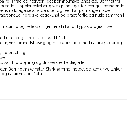
på ro, smag og nærvær i det bornholmske landskab. Bornholms
kuperede klippelandskaber giver grundlaget for mange spændende
kens inddragelse af vilde urter og bær har på mange måder
aditionelle, nordiske kogekunst og bragt fortid og nutid sammen i
, natur, ro og refleksion går hånd i hånd. Typisk program ser
d urtete og introduktion ved bålet
etur, virksomhedsbesøg og madworkshop med naturvejleder og
 ildfortælling
jse
d samt forplejning og drikkevarer lørdag aften.
 den Bornholmske natur. Styrk sammenholdet og tænk nye tanker
 og naturen storslået.a