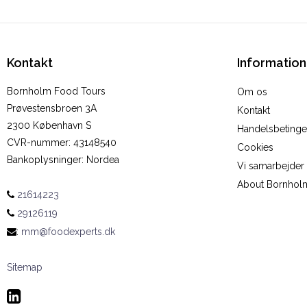
Kontakt
Information
Bornholm Food Tours
Om os
Prøvestensbroen 3A
Kontakt
2300 København S
Handelsbetinge
CVR-nummer
:
43148540
Cookies
Bankoplysninger
:
Nordea
Vi samarbejde
About Bornhol
21614223
29126119
:
mm@foodexperts.dk
Sitemap