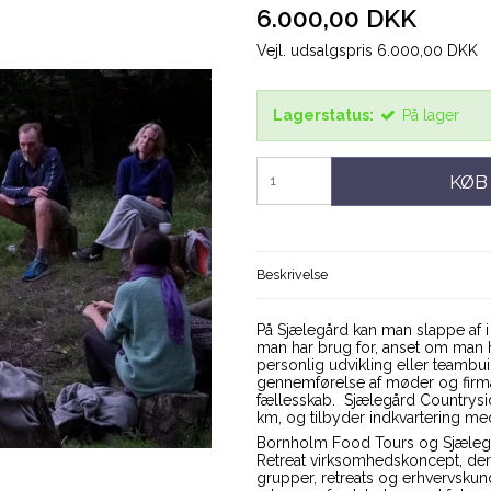
6.000,00 DKK
Vejl. udsalgspris 6.000,00 DKK
Lagerstatus:
På lager
KØB
Beskrivelse
På Sjælegård kan man slappe af i h
man har brug for, anset om man h
personlig udvikling eller teamb
gennemførelse af møder og firma
fællesskab. Sjælegård Countrysi
km, og tilbyder indkvartering med g
Bornholm Food Tours og Sjælegår
Retreat virksomhedskoncept, der
grupper, retreats og erhvervskun