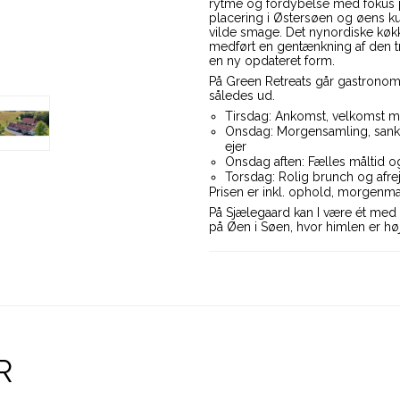
rytme og fordybelse med fokus 
placering i Østersøen og øens 
vilde smage. Det nynordiske køk
medført en gentænkning af den tr
en ny opdateret form.
På Green Retreats går gastronomi
således ud.
Tirsdag: Ankomst, velkomst me
Onsdag: Morgensamling, sank
ejer
Onsdag aften: Fælles måltid og
Torsdag: Rolig brunch og afre
Prisen er inkl. ophold, morgenma
På Sjælegaard kan I være ét med
på Øen i Søen, hvor himlen er høj
R